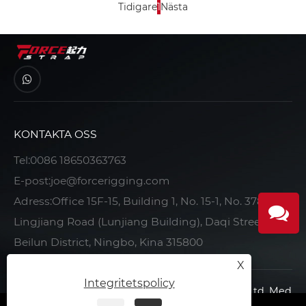
Tidigare
1
Nästa
KONTAKTA OSS
Tel:
0086 18650363763
E-post:
joe@forcerigging.com
Adress:Office 15F-15, Building 1, No. 15-1, No. 378
Lingjiang Road (Lunjiang Building), Daqi Street,
Beilun District, Ningbo, Kina 315800
X
Integritetspolicy
Copyright © 2022 Ningbo Force Auto Parts Co., Ltd. Med
ensamrätt.
|
|
|
Integritetspolicy